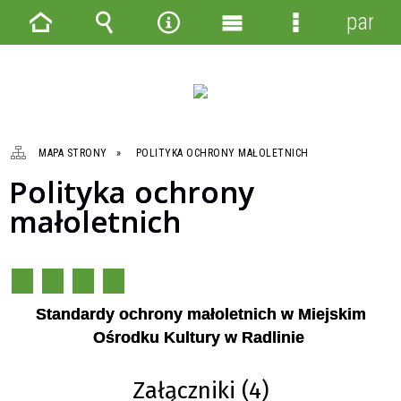
panel
Strona
Wyszukiwarka
Narzędzia
Menu
Menu
główna
główne
szczegółowe
MAPA STRONY
POLITYKA OCHRONY MAŁOLETNICH
Polityka ochrony
małoletnich
Standardy ochrony małoletnich w Miejskim
Ośrodku Kultury w Radlinie
Załączniki (4)