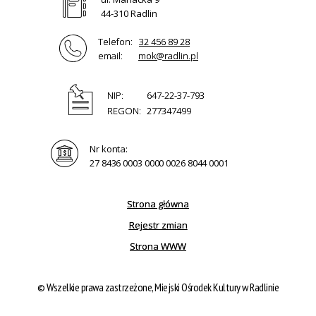
44-310 Radlin
Telefon:
32 456 89 28
email:
mok@radlin.pl
NIP:
647-22-37-793
REGON:
277347499
Nr konta:
27 8436 0003 0000 0026 8044 0001
Strona główna
Rejestr zmian
Strona WWW
© Wszelkie prawa zastrzeżone, Miejski Ośrodek Kultury w Radlinie